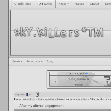
Онлайн игры
ТОП сайтов
Новости
Файлы
Статьи
Гале
Главная
|
Регистрация
|
Вход
1
Страница
1
из
1
Форум skY.kiLLers
»
Система uCoz
»
Другие скрипты для uCoz
»
After my altered 
After my altered engagement