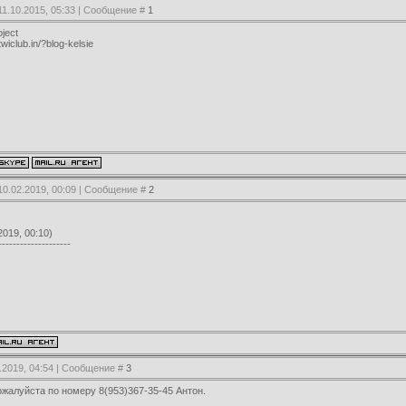
11.10.2015, 05:33 | Сообщение #
1
ject
twiclub.in/?blog-kelsie
10.02.2019, 00:09 | Сообщение #
2
2019, 00:10)
--------------------
6.2019, 04:54 | Сообщение #
3
жалуйста по номеру 8(953)367-35-45 Антон.