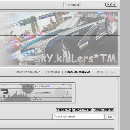
Новые сообщения
|
Участники
|
Правила форума
|
Поиск
|
RSS