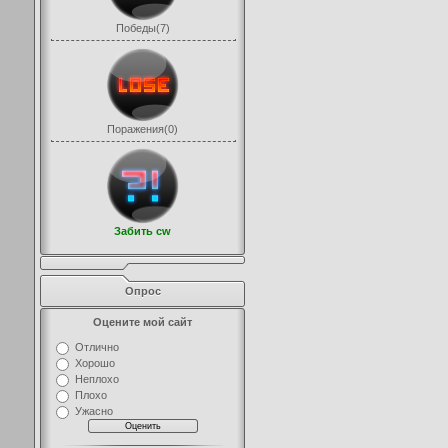
Победы(7)
Поражения(0)
Забить cw
Опрос
Оцените мой сайт
Отлично
Хорошо
Неплохо
Плохо
Ужасно