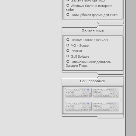
GTA IV Нью-Йорк v0.3
Windows Seven в интернет-
кафе
Полицейская форма для Нико
Онлайн игры
Ultimate Online Checkers
MG - Soccer
PinkBall
Golf Solitaire
Гавайский исследователь.
Загадки Перл...
Баннерообмен