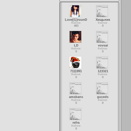
Love[G]rounD
Хищьник
Файлов:
Файлов:
483
0
LD
vovsai
Файлов:
Файлов:
0
0
7111991
123321
Файлов:
Файлов:
0
0
amxbans
guceds
Файлов:
Файлов:
0
0
refra
Файлов:
0