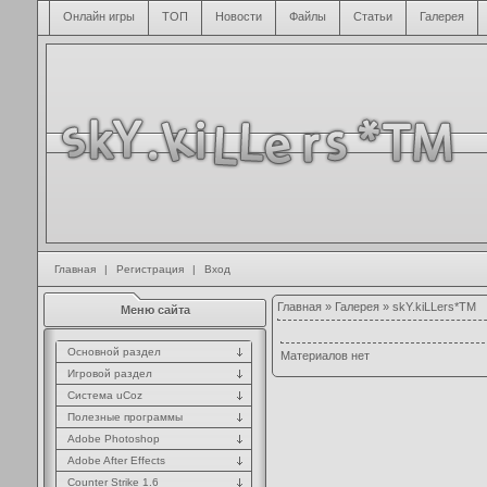
Онлайн игры
ТОП
Новости
Файлы
Статьи
Галерея
Главная
|
Регистрация
|
Вход
Главная
»
Галерея
» skY.kiLLers*TM
Меню сайта
Основной раздел
Материалов нет
Игровой раздел
Система uCoz
Полезные программы
Adobe Photoshop
Adobe After Effects
Counter Strike 1.6