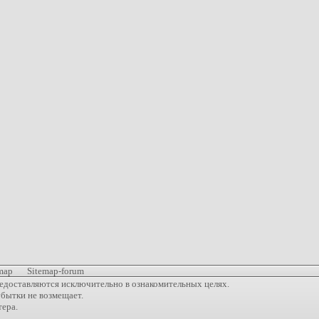
map
Sitemap-forum
едоставляются исключительно в ознакомительных целях.
убытки не возмещает.
тера.