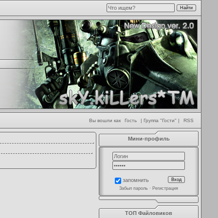
Вы вошли как
Гость
| Группа "Гости" |
RSS
Мини-профиль
запомнить
Забыл пароль
·
Регистрация
ТОП Файловиков